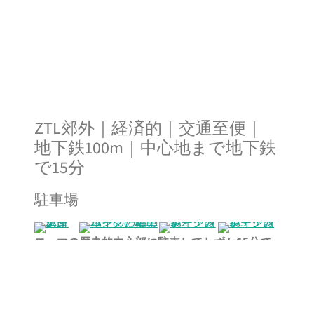
ZTL郊外｜経済的｜交通至便｜
地下鉄100m｜中心地まで地下鉄
で15分
駐車場
ローマの歴史的中心部に駐車してわずか15分で
移動！
Appio Tuscolano地区(ローマ準中心部)の
格安
屋根付き駐車場、
地下鉄A線Furio Camillo
駅から
わずか
100m
。駐車場へのアクセスは簡単
で、
交通規制区域外です！
駐車場は
H24に警備