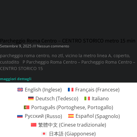
Parcheggio Roma Centro – CENTRO STORICO metro 15 min
Settembre 9, 2025
Nessun commento
parcheggio roma centro, no ztl, vicino la metro linea A, coperto,
custodito P Parcheggio Roma Centro – Parcheggio Roma Centro –
CENTRO STORICO 15
maggiori dettagli
English
(
Inglese
)
Français
(
Francese
)
Deutsch
(
Tedesco
)
Italiano
Português
(
Portoghese, Portogallo
)
Русский
(
Russo
)
Español
(
Spagnolo
)
繁體中文
(
Cinese tradizionale
)
日本語
(
Giapponese
)