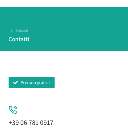
Contatti
Tu sei qui:
Contatti
Prenota gratis !
+39 06 781 0917