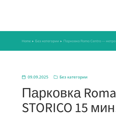
Home
Без категории
Парковка Roma Centro — метро
You are here:
09.09.2025
Без категории
Парковка Roma
STORICO 15 мин