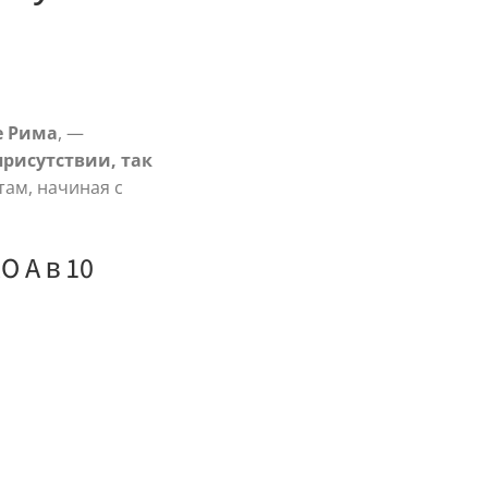
е Рима
, —
присутствии, так
там, начиная с
 A в 10