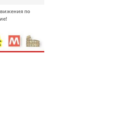
движения по
ие!