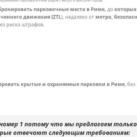
охраняемая парковка в Риме рядом с метро и центром города
бронировать парковочные места в Риме,
до
которых
ченного движения (ZTL
), недалеко от
метро, безопас
ез риска штрафов.
ировать крытые и охраняемые парковки в Риме
, бе
 номер 1
потому что
мы предлагаем только
торые отвечают следующим требованиям: