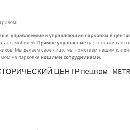
тролем!
мые
,
управляемые
и
управляющие
парковки в центр
х автомобилей.
Прямое управление
парковками как в
едников. Мы делаем свое лицо, мы помогаем нашим клиен
емом на парковке
нашими сотрудниками.
СТОРИЧЕСКИЙ ЦЕНТР пешком | METRO