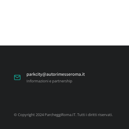
parkcity@autorimesseroma.it
Informazioni e partnership
© Copyright 2024 ParcheggiRoma.IT. Tutti i diritti riservati.