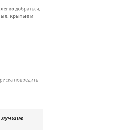
 легко
добраться,
ные, крытые и
з риска повредить
 лучшие