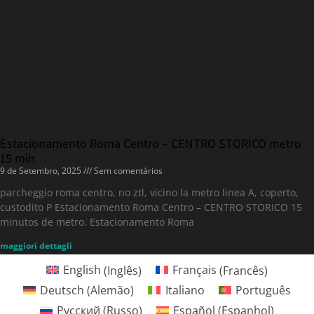
Estacionamento Roma Centro – CENTRO STORICO metro
15 min
9 de Setembro, 2025
Sem comentários
parcheggio roma centro, no ztl, vicino la metro linea A, coperto,
custodito P Estacionamento Roma Centro – CENTRO STORICO 15
minutos de metro. Estacionamento Roma
maggiori dettagli
English
(
Inglês
)
Français
(
Francês
)
Deutsch
(
Alemão
)
Italiano
Português
Русский
(
Russo
)
Español
(
Espanhol
)